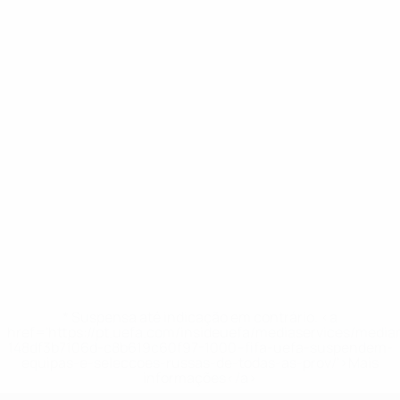
* Suspensa até indicação em contrário. <a
href='https://pt.uefa.com/insideuefa/mediaservices/medi
148df3b7106d-c8b619c60f97-1000--fifa-uefa-suspendem-
equipas-e-seleccoes-russas-de-todas-as-prov/'>Mais
informações</a>