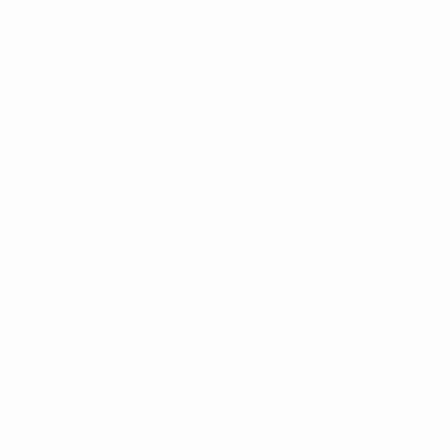
UEFA Sub-17
Jogos
Notícias
Sorteios
Sobre
Vídeos
Equipas
SITES' DA
REDE UEFA
UEFA.com
Fundação
UEFA
MUDAR IDIOMA
Português
English
Français
Deutsch
Русский
Español
Italiano
Português
Privacidade