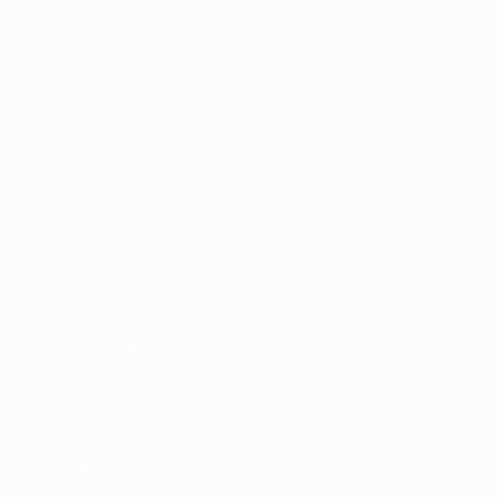
UEFA Sub-17
Jogos
Notícias
Sorteios
Sobre
Vídeos
Equipas
SITES' DA
REDE UEFA
UEFA.com
Fundação
UEFA
MUDAR IDIOMA
Português
English
Français
Deutsch
Русский
Español
Italiano
Português
Privacidade