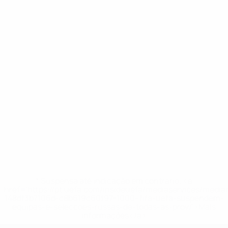
* Suspensa até indicação em contrário. <a
href='https://pt.uefa.com/insideuefa/mediaservices/medi
148df3b7106d-c8b619c60f97-1000--fifa-uefa-suspendem-
equipas-e-seleccoes-russas-de-todas-as-prov/'>Mais
informações</a>