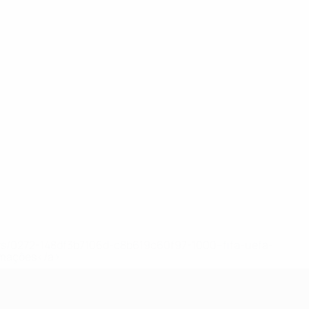
ews/0272-148df3b7106d-c8b619c60f97-1000--fifa-uefa-
rmações</a>