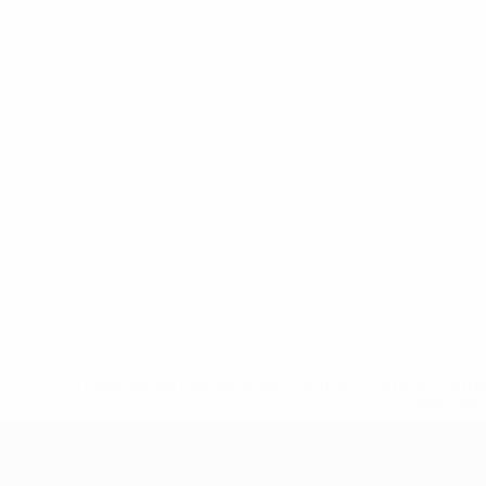
* Suspensa até indicação em contrário. <a href='ht
suspendem-
UEFA Sub-17