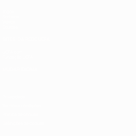
Jogos
Sorteios
Vídeos
Equipas
SITES' DA REDE UEFA
UEFA.com
Fundação UEFA
MUDAR IDIOMA
Português
English
Français
Deutsch
Русский
Español
Italia
Privacidade
Termos e condições
Política de cookies
Definições de cookies