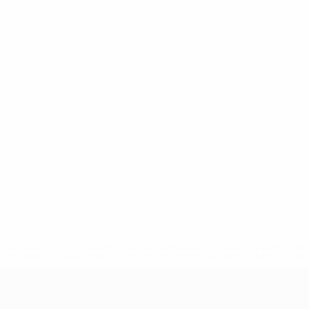
tps://pt.uefa.com/insideuefa/mediaservices/mediareleases/n
equipas-e-seleccoes-russas-de-todas-as-prov/'>Mais info