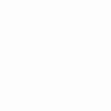
UEFA Sub-17
Jogos
Notícias
Sorteios
Sobre
Vídeos
Equipas
SITES' DA
REDE UEFA
UEFA.com
Fundação
UEFA
MUDAR IDIOMA
Português
English
Français
Deutsch
Русский
Español
Italiano
Português
Privacidade