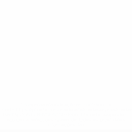
* Suspensa até indicação em contrário. <a
href='https://pt.uefa.com/insideuefa/mediaservices/medi
148df3b7106d-c8b619c60f97-1000--fifa-uefa-suspendem-
equipas-e-seleccoes-russas-de-todas-as-prov/'>Mais
informações</a>