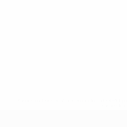
* Suspensa até indicação em contrário. <a href='ht
suspendem-
UEFA Sub-17