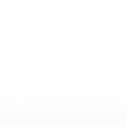
tps://pt.uefa.com/insideuefa/mediaservices/mediareleases/n
equipas-e-seleccoes-russas-de-todas-as-prov/'>Mais info