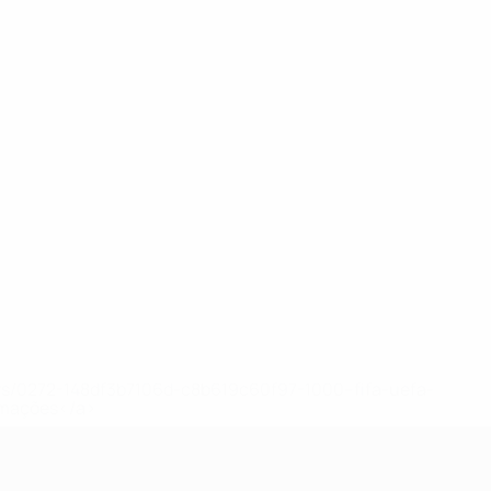
ews/0272-148df3b7106d-c8b619c60f97-1000--fifa-uefa-
rmações</a>