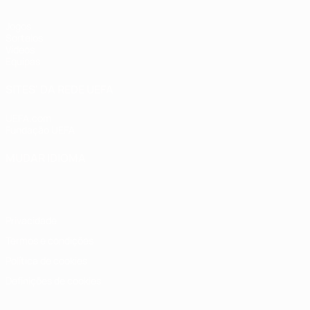
Jogos
Sorteios
Vídeos
Equipas
SITES' DA REDE UEFA
UEFA.com
Fundação UEFA
MUDAR IDIOMA
Português
English
Français
Deutsch
Русский
Español
Italia
Privacidade
Termos e condições
Política de cookies
Definições de cookies