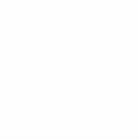
* Suspensa até indicação em contrário. <a
href='https://pt.uefa.com/insideuefa/mediaservices/medi
148df3b7106d-c8b619c60f97-1000--fifa-uefa-suspendem-
equipas-e-seleccoes-russas-de-todas-as-prov/'>Mais
informações</a>