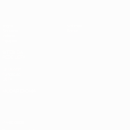
UEFA Sub-17
Jogos
Notícias
Sorteios
Sobre
Vídeos
Equipas
SITES' DA
REDE UEFA
UEFA.com
Fundação
UEFA
MUDAR IDIOMA
Português
English
Français
Deutsch
Русский
Español
Italiano
Português
Privacidade