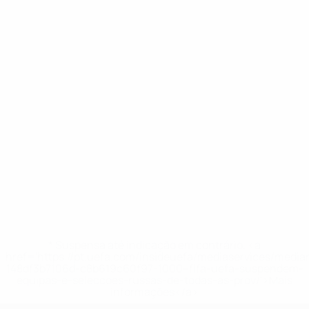
* Suspensa até indicação em contrário. <a
href='https://pt.uefa.com/insideuefa/mediaservices/medi
148df3b7106d-c8b619c60f97-1000--fifa-uefa-suspendem-
equipas-e-seleccoes-russas-de-todas-as-prov/'>Mais
informações</a>