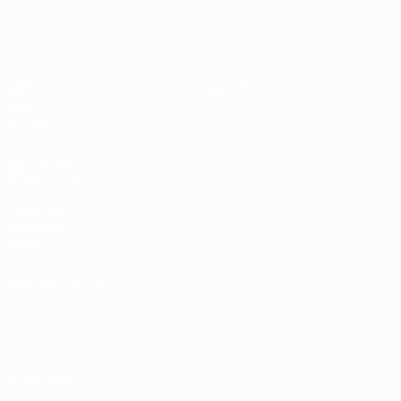
UEFA Sub-17
Jogos
Notícias
Sorteios
Sobre
Vídeos
Equipas
SITES' DA
REDE UEFA
UEFA.com
Fundação
UEFA
MUDAR IDIOMA
Português
English
Français
Deutsch
Русский
Español
Italiano
Português
Privacidade