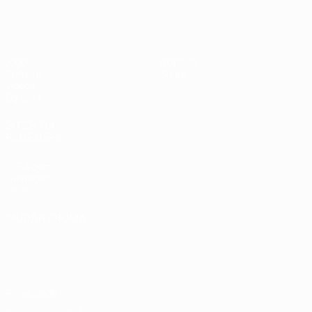
UEFA Sub-17
Jogos
Notícias
Sorteios
Sobre
Vídeos
Equipas
SITES' DA
REDE UEFA
UEFA.com
Fundação
UEFA
MUDAR IDIOMA
Português
English
Français
Deutsch
Русский
Español
Italiano
Português
Privacidade