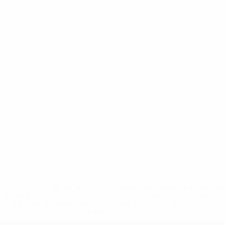
* Suspensa até indicação em contrário. <a
href='https://pt.uefa.com/insideuefa/mediaservices/medi
148df3b7106d-c8b619c60f97-1000--fifa-uefa-suspendem-
equipas-e-seleccoes-russas-de-todas-as-prov/'>Mais
informações</a>