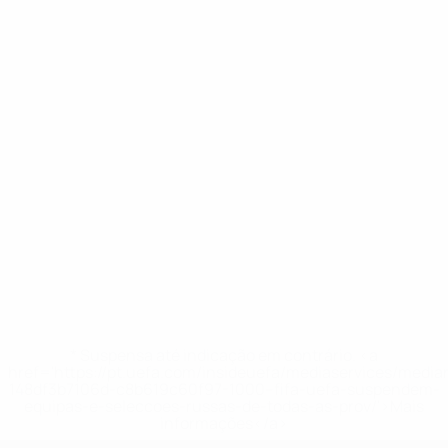
* Suspensa até indicação em contrário. <a
href='https://pt.uefa.com/insideuefa/mediaservices/medi
148df3b7106d-c8b619c60f97-1000--fifa-uefa-suspendem-
equipas-e-seleccoes-russas-de-todas-as-prov/'>Mais
informações</a>