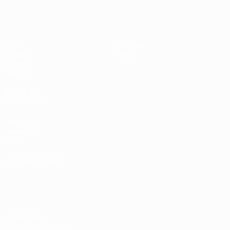
UEFA Sub-17
Jogos
Notícias
Sorteios
Sobre
Vídeos
Equipas
SITES' DA
REDE UEFA
UEFA.com
Fundação
UEFA
MUDAR IDIOMA
Português
English
Français
Deutsch
Русский
Español
Italiano
Português
Privacidade