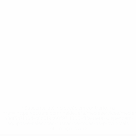
* Suspensa até indicação em contrário. <a
href='https://pt.uefa.com/insideuefa/mediaservices/medi
148df3b7106d-c8b619c60f97-1000--fifa-uefa-suspendem-
equipas-e-seleccoes-russas-de-todas-as-prov/'>Mais
informações</a>