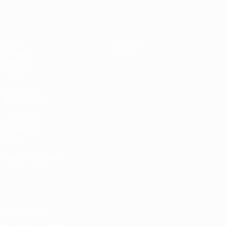
UEFA Sub-17
Jogos
Notícias
Sorteios
Sobre
Vídeos
Equipas
SITES' DA
REDE UEFA
UEFA.com
Fundação
UEFA
MUDAR IDIOMA
Português
English
Français
Deutsch
Русский
Español
Italiano
Português
Privacidade