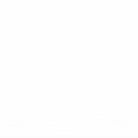
* Suspensa até indicação em contrário. <a
href='https://pt.uefa.com/insideuefa/mediaservices/medi
148df3b7106d-c8b619c60f97-1000--fifa-uefa-suspendem-
equipas-e-seleccoes-russas-de-todas-as-prov/'>Mais
informações</a>