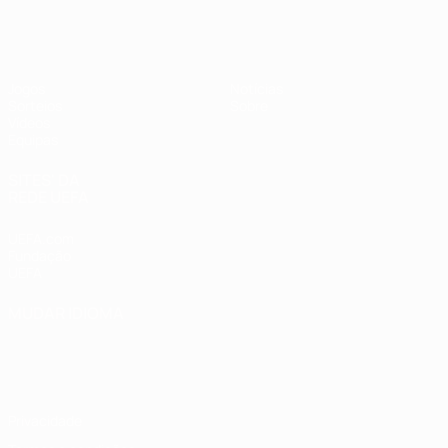
UEFA Sub-17
Jogos
Notícias
Sorteios
Sobre
Vídeos
Equipas
SITES' DA
REDE UEFA
UEFA.com
Fundação
UEFA
MUDAR IDIOMA
Português
English
Français
Deutsch
Русский
Español
Italiano
Português
Privacidade