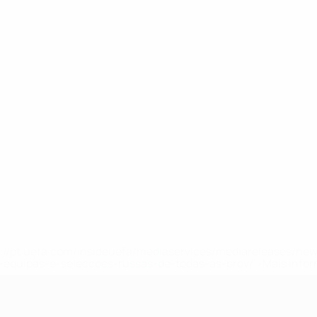
tps://pt.uefa.com/insideuefa/mediaservices/mediareleases/n
equipas-e-seleccoes-russas-de-todas-as-prov/'>Mais info