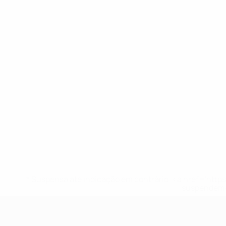
* Suspensa até indicação em contrário. <a href='ht
suspendem-
UEFA Sub-17