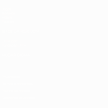
Jogos
Sorteios
Vídeos
Equipas
SITES' DA REDE UEFA
UEFA.com
Fundação UEFA
MUDAR IDIOMA
Português
English
Français
Deutsch
Русский
Español
Italia
Privacidade
Termos e condições
Política de cookies
Definições de cookies