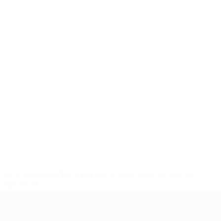
ews/0272-148df3b7106d-c8b619c60f97-1000--fifa-uefa-
rmações</a>