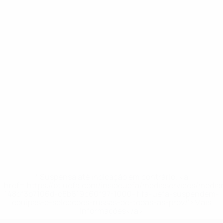
* Suspensa até indicação em contrário. <a
href='https://pt.uefa.com/insideuefa/mediaservices/medi
148df3b7106d-c8b619c60f97-1000--fifa-uefa-suspendem-
equipas-e-seleccoes-russas-de-todas-as-prov/'>Mais
informações</a>