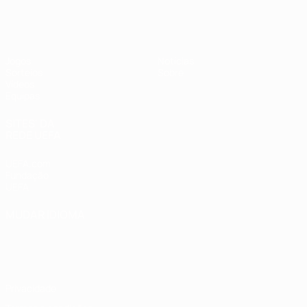
UEFA Sub-17
Jogos
Notícias
Sorteios
Sobre
Vídeos
Equipas
SITES' DA
REDE UEFA
UEFA.com
Fundação
UEFA
MUDAR IDIOMA
Português
English
Français
Deutsch
Русский
Español
Italiano
Português
Privacidade