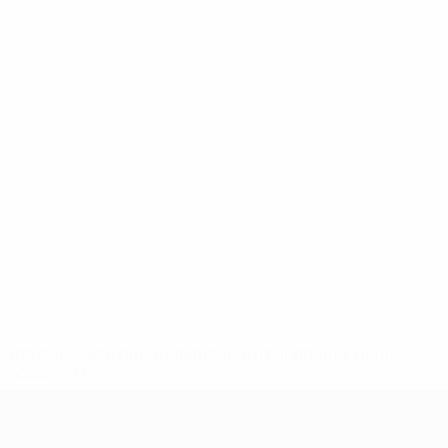
ews/0272-148df3b7106d-c8b619c60f97-1000--fifa-uefa-
rmações</a>