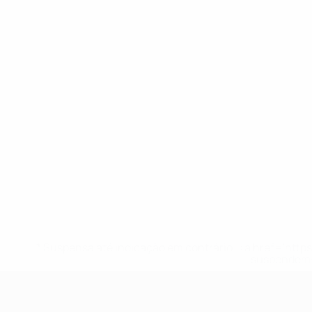
* Suspensa até indicação em contrário. <a href='ht
suspendem-
UEFA Sub-17