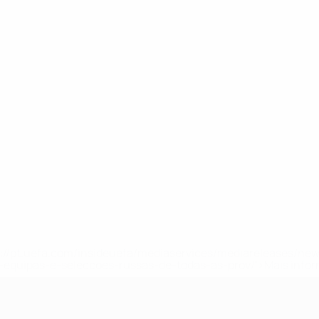
tps://pt.uefa.com/insideuefa/mediaservices/mediareleases/n
equipas-e-seleccoes-russas-de-todas-as-prov/'>Mais info