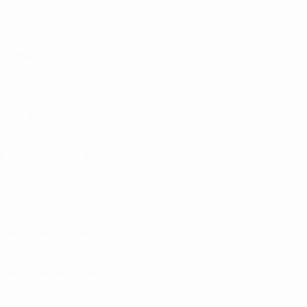
Jogos
Sorteios
Vídeos
Equipas
SITES' DA REDE UEFA
UEFA.com
Fundação UEFA
MUDAR IDIOMA
Português
English
Français
Deutsch
Русский
Español
Italia
Privacidade
Termos e condições
Política de cookies
Definições de cookies