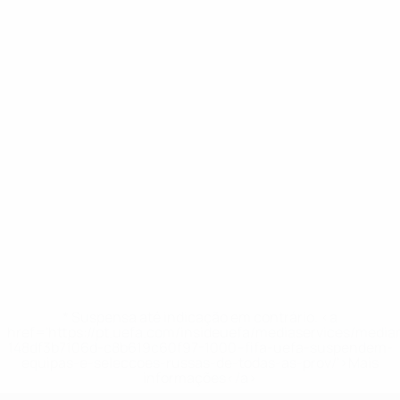
* Suspensa até indicação em contrário. <a
href='https://pt.uefa.com/insideuefa/mediaservices/medi
148df3b7106d-c8b619c60f97-1000--fifa-uefa-suspendem-
equipas-e-seleccoes-russas-de-todas-as-prov/'>Mais
informações</a>