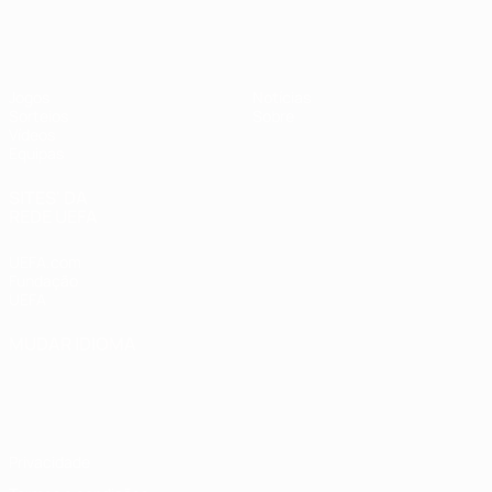
UEFA Sub-17
Jogos
Notícias
Sorteios
Sobre
Vídeos
Equipas
SITES' DA
REDE UEFA
UEFA.com
Fundação
UEFA
MUDAR IDIOMA
Português
English
Français
Deutsch
Русский
Español
Italiano
Português
Privacidade