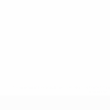
* Suspensa até indicação em contrário. <a href='ht
suspendem-
UEFA Sub-17