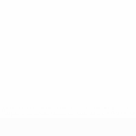
tps://pt.uefa.com/insideuefa/mediaservices/mediareleases/n
equipas-e-seleccoes-russas-de-todas-as-prov/'>Mais info