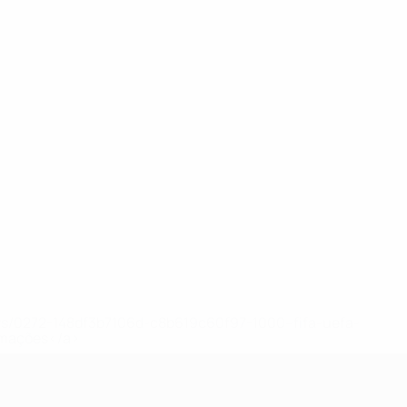
ews/0272-148df3b7106d-c8b619c60f97-1000--fifa-uefa-
rmações</a>