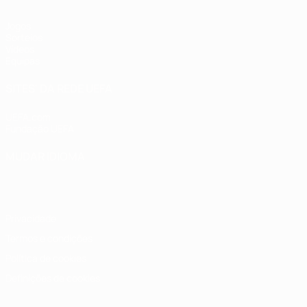
Jogos
Sorteios
Vídeos
Equipas
SITES' DA REDE UEFA
UEFA.com
Fundação UEFA
MUDAR IDIOMA
Português
English
Français
Deutsch
Русский
Español
Italia
Privacidade
Termos e condições
Política de cookies
Definições de cookies