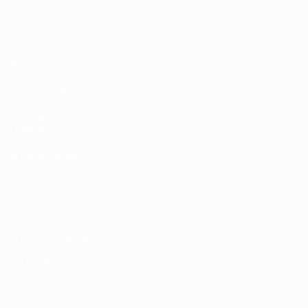
Jogos
Sorteios
Vídeos
Equipas
SITES' DA REDE UEFA
UEFA.com
Fundação UEFA
MUDAR IDIOMA
Português
English
Français
Deutsch
Русский
Español
Italia
Privacidade
Termos e condições
Política de cookies
Definições de cookies