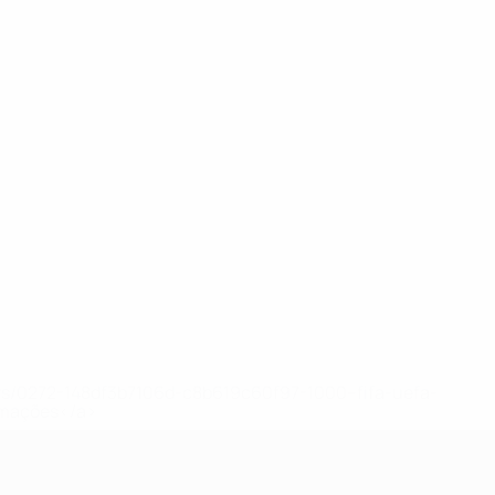
ews/0272-148df3b7106d-c8b619c60f97-1000--fifa-uefa-
rmações</a>