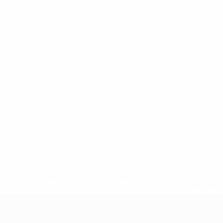
* Suspensa até indicação em contrário. <a href='ht
suspendem-
UEFA Sub-17