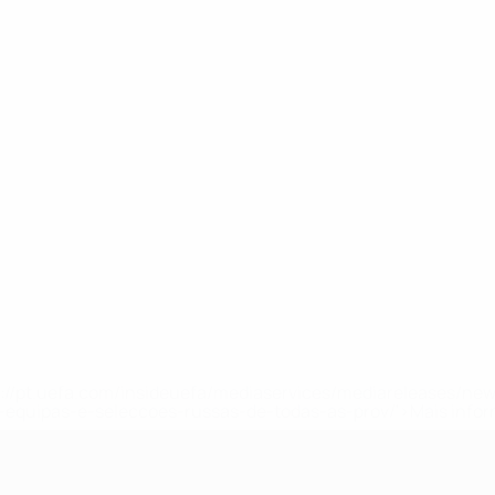
tps://pt.uefa.com/insideuefa/mediaservices/mediareleases/n
equipas-e-seleccoes-russas-de-todas-as-prov/'>Mais info