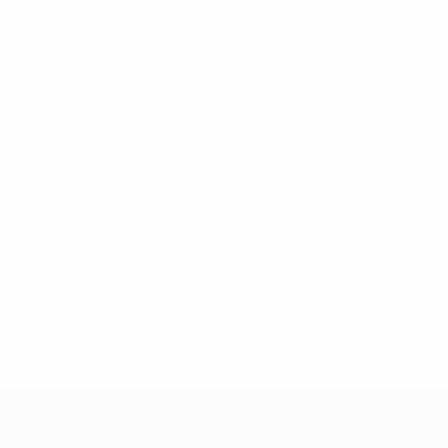
tps://pt.uefa.com/insideuefa/mediaservices/mediareleases/n
equipas-e-seleccoes-russas-de-todas-as-prov/'>Mais info