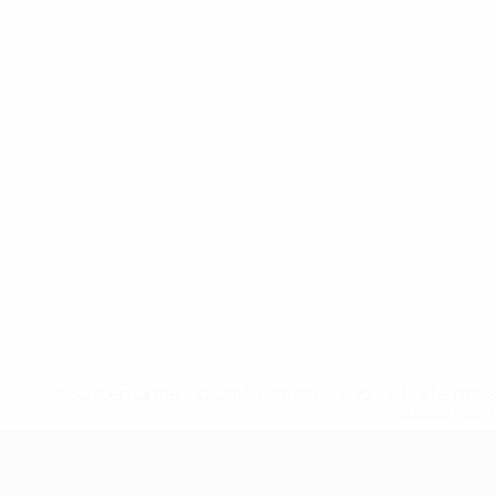
* Suspensa até indicação em contrário. <a href='ht
suspendem-
UEFA Sub-17