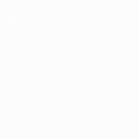
Jogos
Sorteios
Vídeos
Equipas
SITES' DA REDE UEFA
UEFA.com
Fundação UEFA
MUDAR IDIOMA
Português
English
Français
Deutsch
Русский
Español
Italia
Privacidade
Termos e condições
Política de cookies
Definições de cookies