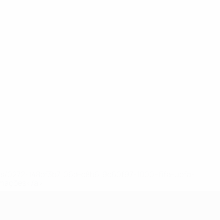
ews/0272-148df3b7106d-c8b619c60f97-1000--fifa-uefa-
rmações</a>