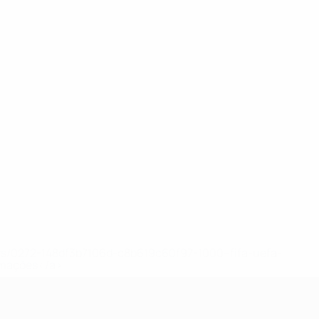
ews/0272-148df3b7106d-c8b619c60f97-1000--fifa-uefa-
rmações</a>