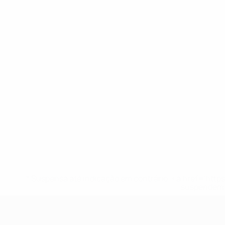
* Suspensa até indicação em contrário. <a href='ht
suspendem-
UEFA Sub-17