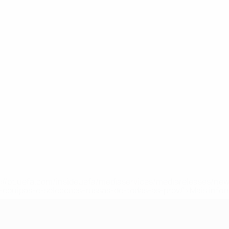
tps://pt.uefa.com/insideuefa/mediaservices/mediareleases/n
equipas-e-seleccoes-russas-de-todas-as-prov/'>Mais info