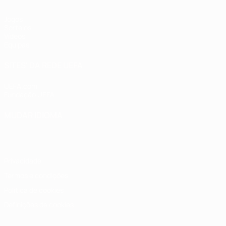
Jogos
Sorteios
Vídeos
Equipas
SITES' DA REDE UEFA
UEFA.com
Fundação UEFA
MUDAR IDIOMA
Português
English
Français
Deutsch
Русский
Español
Italia
Privacidade
Termos e condições
Política de cookies
Definições de cookies