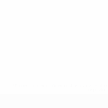
* Suspensa até indicação em contrário. <a href='ht
suspendem-
UEFA Sub-17