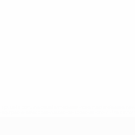
tps://pt.uefa.com/insideuefa/mediaservices/mediareleases/n
equipas-e-seleccoes-russas-de-todas-as-prov/'>Mais info