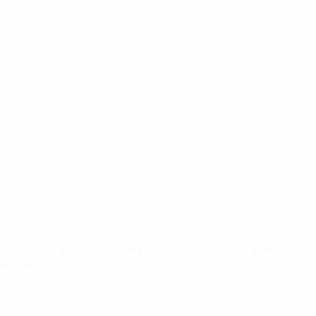
ews/0272-148df3b7106d-c8b619c60f97-1000--fifa-uefa-
rmações</a>