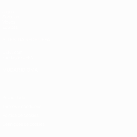
Jogos
Sorteios
Vídeos
Equipas
SITES' DA REDE UEFA
UEFA.com
Fundação UEFA
MUDAR IDIOMA
Português
English
Français
Deutsch
Русский
Español
Italia
Privacidade
Termos e condições
Política de cookies
Definições de cookies