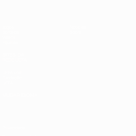
UEFA Sub-17
Jogos
Notícias
Sorteios
Sobre
Vídeos
Equipas
SITES' DA
REDE UEFA
UEFA.com
Fundação
UEFA
MUDAR IDIOMA
Português
English
Français
Deutsch
Русский
Español
Italiano
Português
Privacidade