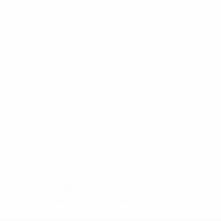
* Suspensa até indicação em contrário. <a
href='https://pt.uefa.com/insideuefa/mediaservices/medi
148df3b7106d-c8b619c60f97-1000--fifa-uefa-suspendem-
equipas-e-seleccoes-russas-de-todas-as-prov/'>Mais
informações</a>