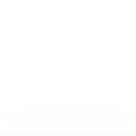
* Suspensa até indicação em contrário. <a
href='https://pt.uefa.com/insideuefa/mediaservices/medi
148df3b7106d-c8b619c60f97-1000--fifa-uefa-suspendem-
equipas-e-seleccoes-russas-de-todas-as-prov/'>Mais
informações</a>