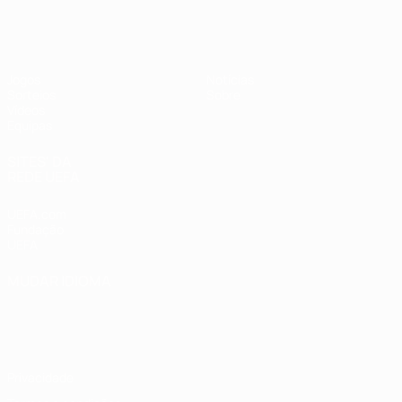
UEFA Sub-17
Jogos
Notícias
Sorteios
Sobre
Vídeos
Equipas
SITES' DA
REDE UEFA
UEFA.com
Fundação
UEFA
MUDAR IDIOMA
Português
English
Français
Deutsch
Русский
Español
Italiano
Português
Privacidade