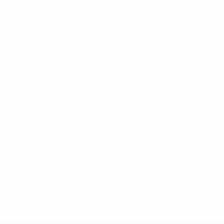
* Suspensa até indicação em contrário. <a
href='https://pt.uefa.com/insideuefa/mediaservices/medi
148df3b7106d-c8b619c60f97-1000--fifa-uefa-suspendem-
equipas-e-seleccoes-russas-de-todas-as-prov/'>Mais
informações</a>