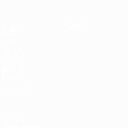
UEFA Sub-17
Jogos
Notícias
Sorteios
Sobre
Vídeos
Equipas
SITES' DA
REDE UEFA
UEFA.com
Fundação
UEFA
MUDAR IDIOMA
Português
English
Français
Deutsch
Русский
Español
Italiano
Português
Privacidade