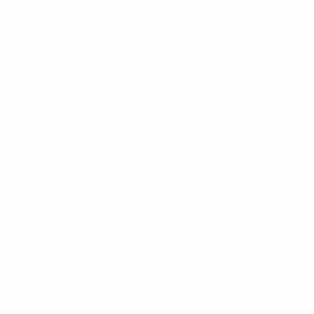
* Suspensa até indicação em contrário. <a
href='https://pt.uefa.com/insideuefa/mediaservices/medi
148df3b7106d-c8b619c60f97-1000--fifa-uefa-suspendem-
equipas-e-seleccoes-russas-de-todas-as-prov/'>Mais
informações</a>