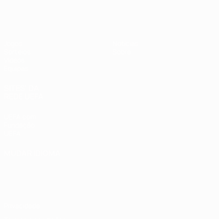
UEFA Sub-17
Jogos
Notícias
Sorteios
Sobre
Vídeos
Equipas
SITES' DA
REDE UEFA
UEFA.com
Fundação
UEFA
MUDAR IDIOMA
Português
English
Français
Deutsch
Русский
Español
Italiano
Português
Privacidade