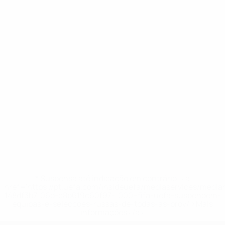
* Suspensa até indicação em contrário. <a
href='https://pt.uefa.com/insideuefa/mediaservices/medi
148df3b7106d-c8b619c60f97-1000--fifa-uefa-suspendem-
equipas-e-seleccoes-russas-de-todas-as-prov/'>Mais
informações</a>