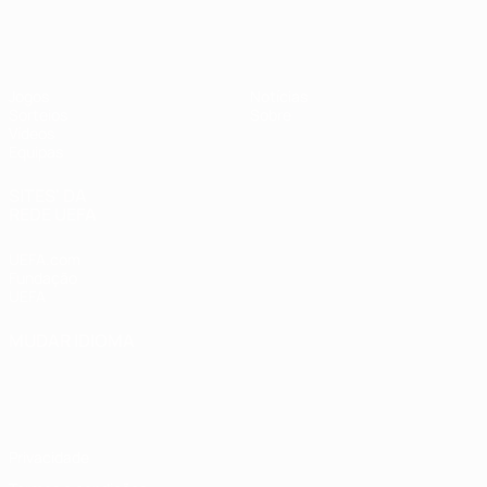
UEFA Sub-17
Jogos
Notícias
Sorteios
Sobre
Vídeos
Equipas
SITES' DA
REDE UEFA
UEFA.com
Fundação
UEFA
MUDAR IDIOMA
Português
English
Français
Deutsch
Русский
Español
Italiano
Português
Privacidade