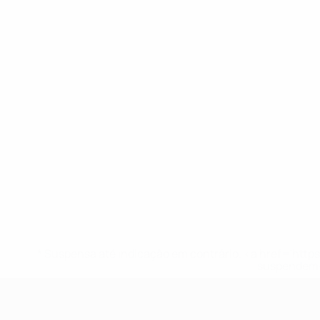
* Suspensa até indicação em contrário. <a href='ht
suspendem-
UEFA Sub-17