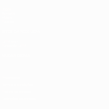
Jogos
Sorteios
Vídeos
Equipas
SITES' DA REDE UEFA
UEFA.com
Fundação UEFA
MUDAR IDIOMA
Português
English
Français
Deutsch
Русский
Español
Italia
Privacidade
Termos e condições
Política de cookies
Definições de cookies