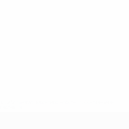
ews/0272-148df3b7106d-c8b619c60f97-1000--fifa-uefa-
rmações</a>