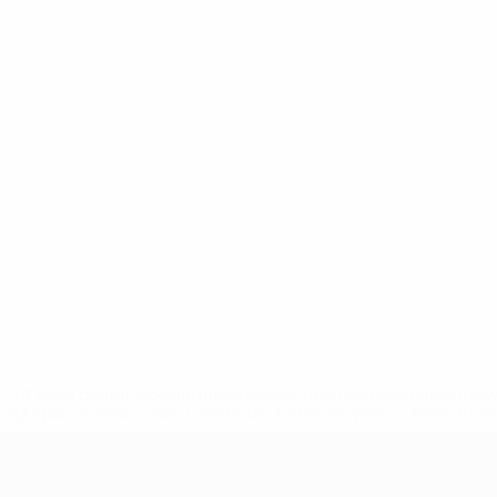
tps://pt.uefa.com/insideuefa/mediaservices/mediareleases/n
equipas-e-seleccoes-russas-de-todas-as-prov/'>Mais info