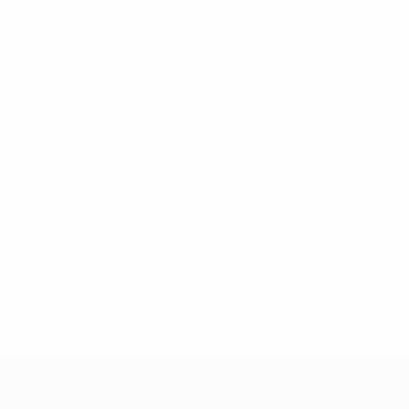
tps://pt.uefa.com/insideuefa/mediaservices/mediareleases/n
equipas-e-seleccoes-russas-de-todas-as-prov/'>Mais info