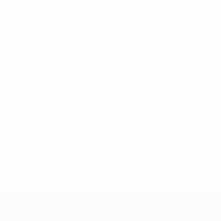
ews/0272-148df3b7106d-c8b619c60f97-1000--fifa-uefa-
rmações</a>