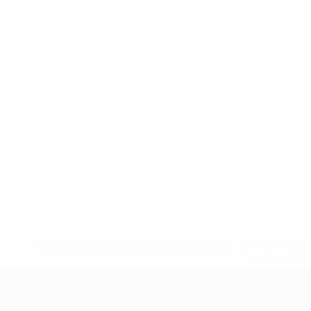
* Suspensa até indicação em contrário. <a href='ht
suspendem-
UEFA Sub-17