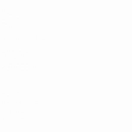
Jogos
Sorteios
Vídeos
Equipas
SITES' DA REDE UEFA
UEFA.com
Fundação UEFA
MUDAR IDIOMA
Português
English
Français
Deutsch
Русский
Español
Italia
Privacidade
Termos e condições
Política de cookies
Definições de cookies