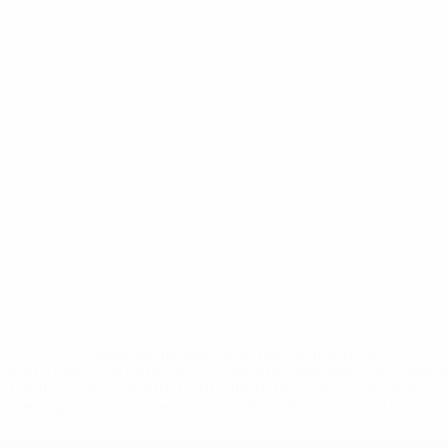
* Suspensa até indicação em contrário. <a
href='https://pt.uefa.com/insideuefa/mediaservices/medi
148df3b7106d-c8b619c60f97-1000--fifa-uefa-suspendem-
equipas-e-seleccoes-russas-de-todas-as-prov/'>Mais
informações</a>