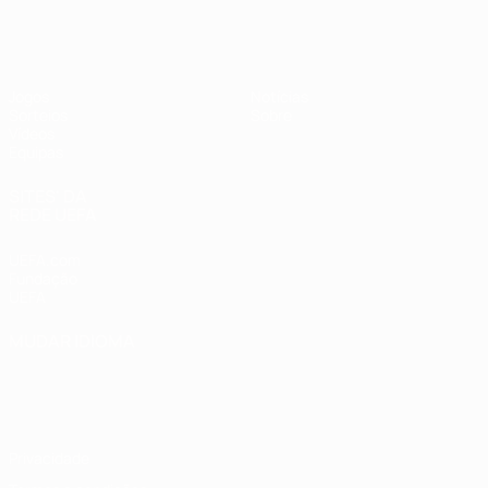
UEFA Sub-17
Jogos
Notícias
Sorteios
Sobre
Vídeos
Equipas
SITES' DA
REDE UEFA
UEFA.com
Fundação
UEFA
MUDAR IDIOMA
Português
English
Français
Deutsch
Русский
Español
Italiano
Português
Privacidade