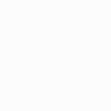
Jogos
Sorteios
Vídeos
Equipas
SITES' DA REDE UEFA
UEFA.com
Fundação UEFA
MUDAR IDIOMA
Português
English
Français
Deutsch
Русский
Español
Italia
Privacidade
Termos e condições
Política de cookies
Definições de cookies