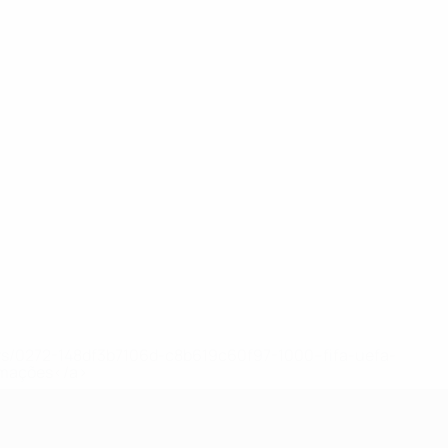
ews/0272-148df3b7106d-c8b619c60f97-1000--fifa-uefa-
rmações</a>