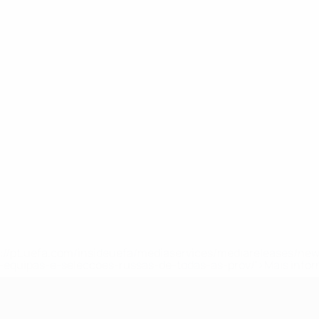
tps://pt.uefa.com/insideuefa/mediaservices/mediareleases/n
equipas-e-seleccoes-russas-de-todas-as-prov/'>Mais info