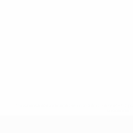
* Suspensa até indicação em contrário. <a href='ht
suspendem-
UEFA Sub-17