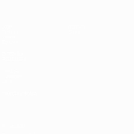
UEFA Sub-17
Jogos
Notícias
Sorteios
Sobre
Vídeos
Equipas
SITES' DA
REDE UEFA
UEFA.com
Fundação
UEFA
MUDAR IDIOMA
Português
English
Français
Deutsch
Русский
Español
Italiano
Português
Privacidade