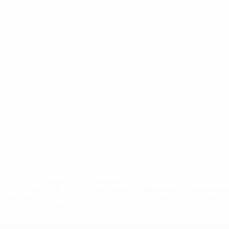
* Suspensa até indicação em contrário. <a
href='https://pt.uefa.com/insideuefa/mediaservices/medi
148df3b7106d-c8b619c60f97-1000--fifa-uefa-suspendem-
equipas-e-seleccoes-russas-de-todas-as-prov/'>Mais
informações</a>