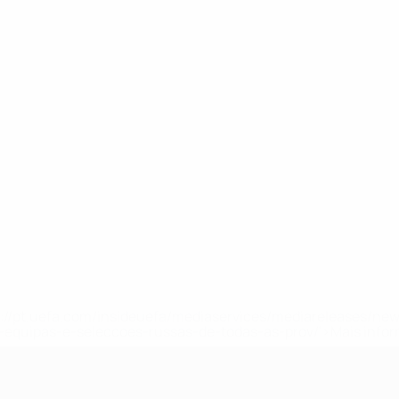
tps://pt.uefa.com/insideuefa/mediaservices/mediareleases/n
equipas-e-seleccoes-russas-de-todas-as-prov/'>Mais info