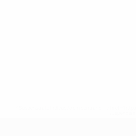
* Suspensa até indicação em contrário. <a href='ht
suspendem-
UEFA Sub-17