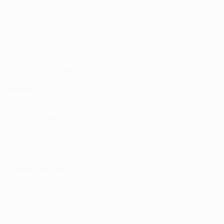
Jogos
Sorteios
Vídeos
Equipas
SITES' DA REDE UEFA
UEFA.com
Fundação UEFA
MUDAR IDIOMA
Português
English
Français
Deutsch
Русский
Español
Italia
Privacidade
Termos e condições
Política de cookies
Definições de cookies