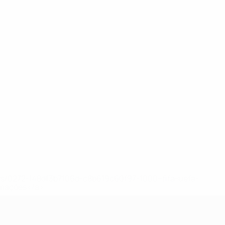
ews/0272-148df3b7106d-c8b619c60f97-1000--fifa-uefa-
rmações</a>