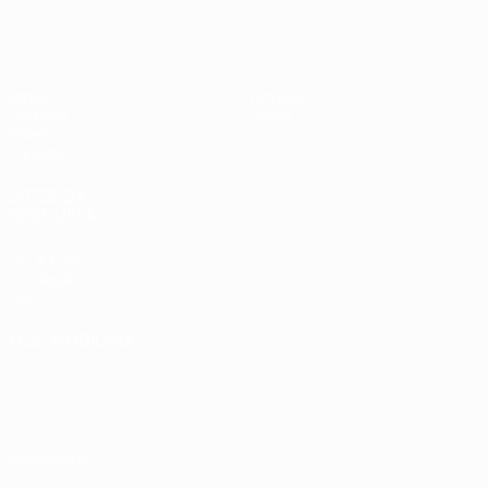
UEFA Sub-17
Jogos
Notícias
Sorteios
Sobre
Vídeos
Equipas
SITES' DA
REDE UEFA
UEFA.com
Fundação
UEFA
MUDAR IDIOMA
Português
English
Français
Deutsch
Русский
Español
Italiano
Português
Privacidade