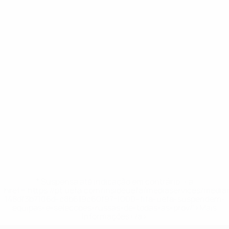
* Suspensa até indicação em contrário. <a
href='https://pt.uefa.com/insideuefa/mediaservices/medi
148df3b7106d-c8b619c60f97-1000--fifa-uefa-suspendem-
equipas-e-seleccoes-russas-de-todas-as-prov/'>Mais
informações</a>