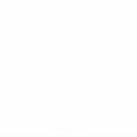
* Suspensa até indicação em contrário. <a
href='https://pt.uefa.com/insideuefa/mediaservices/medi
148df3b7106d-c8b619c60f97-1000--fifa-uefa-suspendem-
equipas-e-seleccoes-russas-de-todas-as-prov/'>Mais
informações</a>