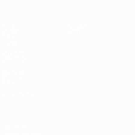
UEFA Sub-17
Jogos
Notícias
Sorteios
Sobre
Vídeos
Equipas
SITES' DA
REDE UEFA
UEFA.com
Fundação
UEFA
MUDAR IDIOMA
Português
English
Français
Deutsch
Русский
Español
Italiano
Português
Privacidade