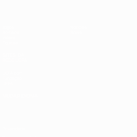
UEFA Sub-17
Jogos
Notícias
Sorteios
Sobre
Vídeos
Equipas
SITES' DA
REDE UEFA
UEFA.com
Fundação
UEFA
MUDAR IDIOMA
Português
English
Français
Deutsch
Русский
Español
Italiano
Português
Privacidade