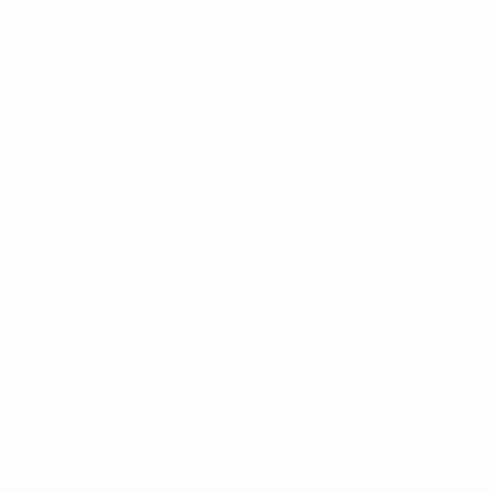
* Suspensa até indicação em contrário. <a
href='https://pt.uefa.com/insideuefa/mediaservices/medi
148df3b7106d-c8b619c60f97-1000--fifa-uefa-suspendem-
equipas-e-seleccoes-russas-de-todas-as-prov/'>Mais
informações</a>