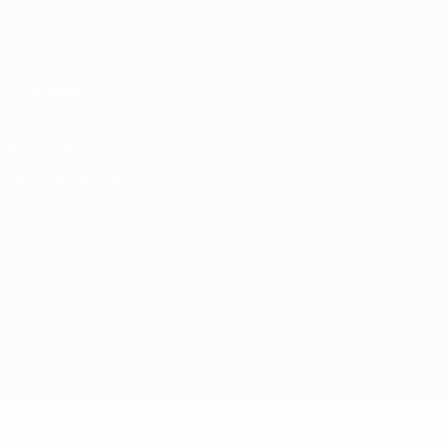
Português
English
Français
Deutsch
Русский
Español
Italiano
Português
Privacidade
Termos e condições
Política de cookies
Definições de cookies
© 1998-2026 UEFA. Todos os direitos reservados
A palavra UEFA, o logótipo da UEFA e todas as marcas relativas às
competições da UEFA estão protegidas por marcas registadas e/ou
direitos de autor da UEFA. As referidas marcas registadas não
podem ser utilizadas para qualquer fim comercial. A utilização do
UEFA.com implica o seu acordo com os Termos e Condições, e com
a Política de Privacidade.