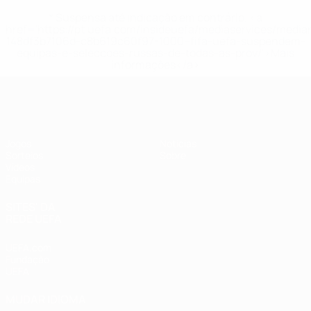
* Suspensa até indicação em contrário. <a
href='https://pt.uefa.com/insideuefa/mediaservices/medi
148df3b7106d-c8b619c60f97-1000--fifa-uefa-suspendem-
equipas-e-seleccoes-russas-de-todas-as-prov/'>Mais
informações</a>
UEFA Sub-17
Jogos
Notícias
Sorteios
Sobre
Vídeos
Equipas
SITES' DA
REDE UEFA
UEFA.com
Fundação
UEFA
MUDAR IDIOMA