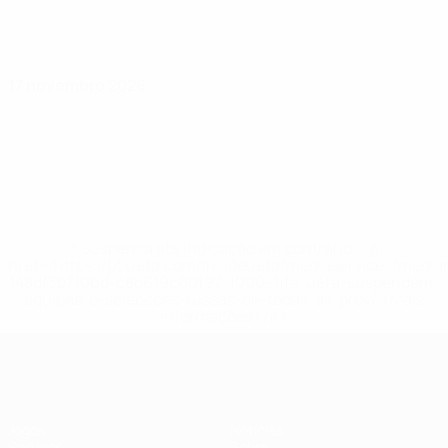
17 novembro 2026
* Suspensa até indicação em contrário. <a
href='https://pt.uefa.com/insideuefa/mediaservices/medi
148df3b7106d-c8b619c60f97-1000--fifa-uefa-suspendem-
equipas-e-seleccoes-russas-de-todas-as-prov/'>Mais
informações</a>
UEFA Sub-17
Jogos
Notícias
Sorteios
Sobre