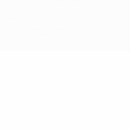
© 1998-2026 UEFA. Todos os direitos reservados
A palavra UEFA, o logótipo da UEFA e todas as marcas relativas às
competições da UEFA estão protegidas por marcas registadas e/ou
direitos de autor da UEFA. As referidas marcas registadas não
podem ser utilizadas para qualquer fim comercial. A utilização do
UEFA.com implica o seu acordo com os Termos e Condições, e com
a Política de Privacidade.