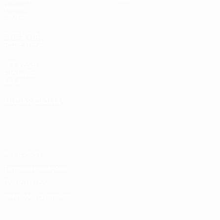
Vídeos
Equipas
SITES' DA
REDE UEFA
UEFA.com
Fundação
UEFA
MUDAR IDIOMA
Português
English
Français
Deutsch
Русский
Español
Italiano
Português
Privacidade
Termos e condições
Política de cookies
Definições de cookies