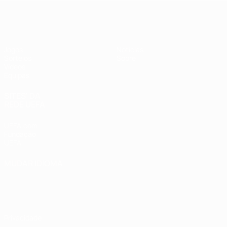
UEFA Sub-17
Jogos
Notícias
Sorteios
Sobre
Vídeos
Equipas
SITES' DA
REDE UEFA
UEFA.com
Fundação
UEFA
MUDAR IDIOMA
Português
English
Français
Deutsch
Русский
Español
Italiano
Português
Privacidade