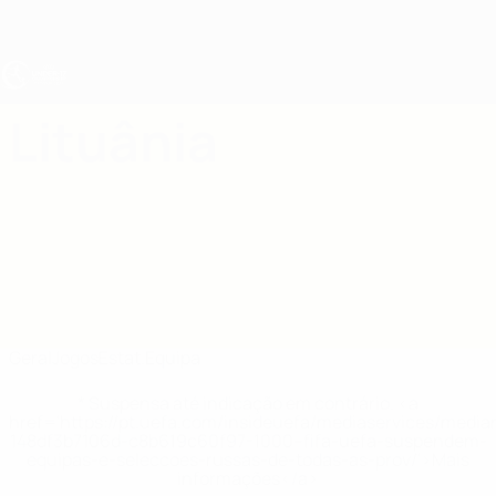
Saltar
para
o
conteúdo
principal
UEFA Sub-17
Lituânia
Lituânia Estat. UEFA Sub-17 2027
Geral
Jogos
Estat.
Equipa
* Suspensa até indicação em contrário. <a
href='https://pt.uefa.com/insideuefa/mediaservices/medi
148df3b7106d-c8b619c60f97-1000--fifa-uefa-suspendem-
equipas-e-seleccoes-russas-de-todas-as-prov/'>Mais
informações</a>