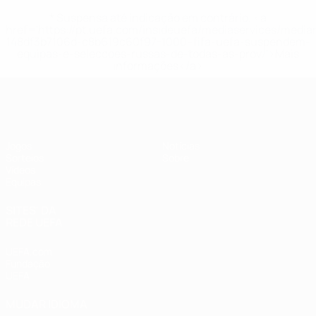
* Suspensa até indicação em contrário. <a
href='https://pt.uefa.com/insideuefa/mediaservices/medi
148df3b7106d-c8b619c60f97-1000--fifa-uefa-suspendem-
equipas-e-seleccoes-russas-de-todas-as-prov/'>Mais
informações</a>
UEFA Sub-17
Jogos
Notícias
Sorteios
Sobre
Vídeos
Equipas
SITES' DA
REDE UEFA
UEFA.com
Fundação
UEFA
MUDAR IDIOMA