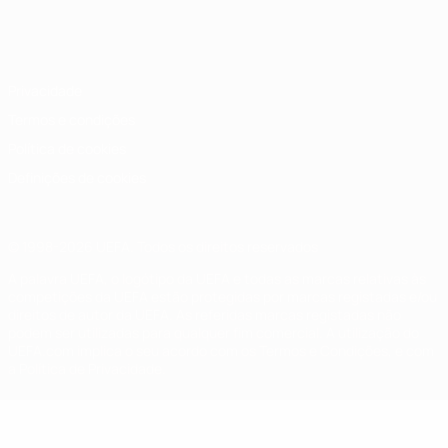
Português
English
Français
Deutsch
Русский
Español
Italiano
Português
Privacidade
Termos e condições
Política de cookies
Definições de cookies
© 1998-2026 UEFA. Todos os direitos reservados
A palavra UEFA, o logótipo da UEFA e todas as marcas relativas às
competições da UEFA estão protegidas por marcas registadas e/ou
direitos de autor da UEFA. As referidas marcas registadas não
podem ser utilizadas para qualquer fim comercial. A utilização do
UEFA.com implica o seu acordo com os Termos e Condições, e com
a Política de Privacidade.