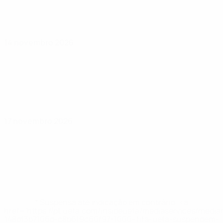
14 novembro 2026
17 novembro 2026
* Suspensa até indicação em contrário. <a
href='https://pt.uefa.com/insideuefa/mediaservices/medi
148df3b7106d-c8b619c60f97-1000--fifa-uefa-suspendem-