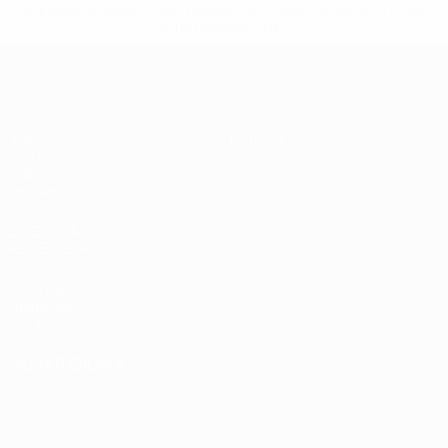
equipas-e-seleccoes-russas-de-todas-as-prov/'>Mais
informações</a>
UEFA Sub-17
Jogos
Notícias
Sorteios
Sobre
Vídeos
Equipas
SITES' DA
REDE UEFA
UEFA.com
Fundação
UEFA
MUDAR IDIOMA
Português
English
Français
Deutsch
Русский
Español
Italiano
Português