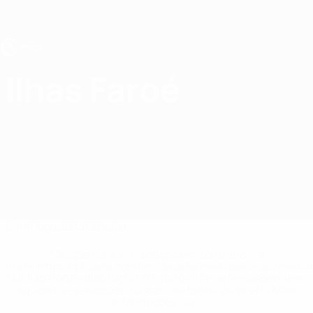
Saltar
para
o
conteúdo
principal
UEFA Sub-17
Ilhas Faroé
Ilhas Faroé Estat. UEFA Sub-17 2027
Geral
Jogos
Estat.
Equipa
* Suspensa até indicação em contrário. <a
href='https://pt.uefa.com/insideuefa/mediaservices/medi
148df3b7106d-c8b619c60f97-1000--fifa-uefa-suspendem-
equipas-e-seleccoes-russas-de-todas-as-prov/'>Mais
informações</a>