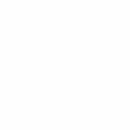
UEFA Sub-17
Jogos
Notícias
Sorteios
Sobre
Vídeos
Equipas
SITES' DA
REDE UEFA
UEFA.com
Fundação
UEFA
MUDAR IDIOMA
Português
English
Français
Deutsch
Русский
Español
Italiano
Português
Privacidade