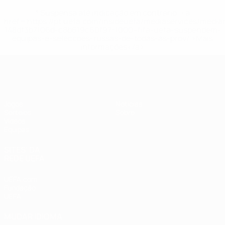
* Suspensa até indicação em contrário. <a
href='https://pt.uefa.com/insideuefa/mediaservices/medi
148df3b7106d-c8b619c60f97-1000--fifa-uefa-suspendem-
equipas-e-seleccoes-russas-de-todas-as-prov/'>Mais
informações</a>
UEFA Sub-17
Jogos
Notícias
Sorteios
Sobre
Vídeos
Equipas
SITES' DA
REDE UEFA
UEFA.com
Fundação
UEFA
MUDAR IDIOMA