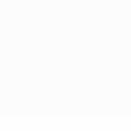
Português
English
Français
Deutsch
Русский
Español
Italiano
Português
Privacidade
Termos e condições
Política de cookies
Definições de cookies
© 1998-2026 UEFA. Todos os direitos reservados
A palavra UEFA, o logótipo da UEFA e todas as marcas relativas às
competições da UEFA estão protegidas por marcas registadas e/ou
direitos de autor da UEFA. As referidas marcas registadas não
podem ser utilizadas para qualquer fim comercial. A utilização do
UEFA.com implica o seu acordo com os Termos e Condições, e com
a Política de Privacidade.