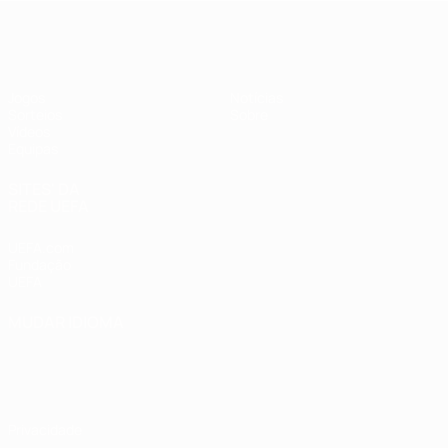
UEFA Sub-17
Jogos
Notícias
Sorteios
Sobre
Vídeos
Equipas
SITES' DA
REDE UEFA
UEFA.com
Fundação
UEFA
MUDAR IDIOMA
Português
English
Français
Deutsch
Русский
Español
Italiano
Português
Privacidade