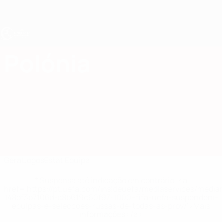
Saltar
para
o
conteúdo
principal
UEFA Sub-17
Polónia
Polónia Estat. UEFA Sub-17 2027
Geral
Jogos
Estat.
Equipa
* Suspensa até indicação em contrário. <a
href='https://pt.uefa.com/insideuefa/mediaservices/medi
148df3b7106d-c8b619c60f97-1000--fifa-uefa-suspendem-
equipas-e-seleccoes-russas-de-todas-as-prov/'>Mais
informações</a>