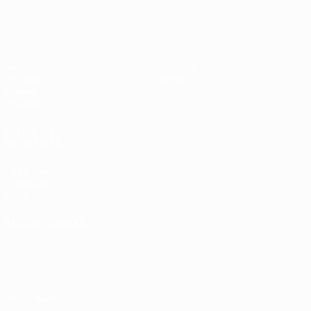
UEFA Sub-17
Jogos
Notícias
Sorteios
Sobre
Vídeos
Equipas
SITES' DA
REDE UEFA
UEFA.com
Fundação
UEFA
MUDAR IDIOMA
Português
English
Français
Deutsch
Русский
Español
Italiano
Português
Privacidade