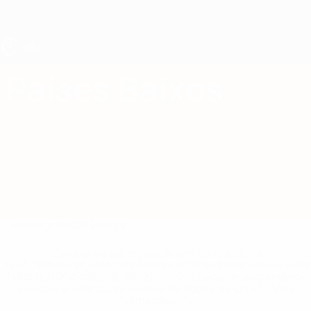
Saltar
para
o
conteúdo
principal
UEFA Sub-17
Países Baixos
Países Baixos Estat. UEFA Sub-17 2027
Geral
Jogos
Estat.
Equipa
* Suspensa até indicação em contrário. <a
href='https://pt.uefa.com/insideuefa/mediaservices/medi
148df3b7106d-c8b619c60f97-1000--fifa-uefa-suspendem-
equipas-e-seleccoes-russas-de-todas-as-prov/'>Mais
informações</a>