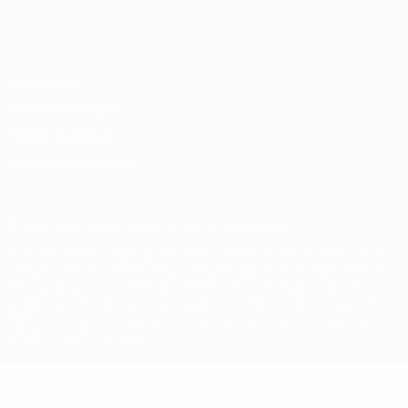
Português
English
Français
Deutsch
Русский
Español
Italiano
Português
Privacidade
Termos e condições
Política de cookies
Definições de cookies
© 1998-2026 UEFA. Todos os direitos reservados
A palavra UEFA, o logótipo da UEFA e todas as marcas relativas às
competições da UEFA estão protegidas por marcas registadas e/ou
direitos de autor da UEFA. As referidas marcas registadas não
podem ser utilizadas para qualquer fim comercial. A utilização do
UEFA.com implica o seu acordo com os Termos e Condições, e com
a Política de Privacidade.