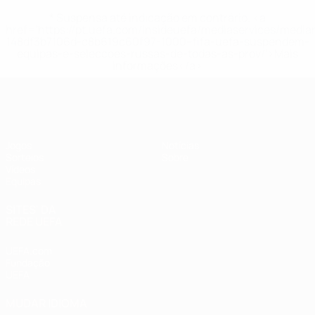
* Suspensa até indicação em contrário. <a
href='https://pt.uefa.com/insideuefa/mediaservices/medi
148df3b7106d-c8b619c60f97-1000--fifa-uefa-suspendem-
equipas-e-seleccoes-russas-de-todas-as-prov/'>Mais
informações</a>
UEFA Sub-17
Jogos
Notícias
Sorteios
Sobre
Vídeos
Equipas
SITES' DA
REDE UEFA
UEFA.com
Fundação
UEFA
MUDAR IDIOMA