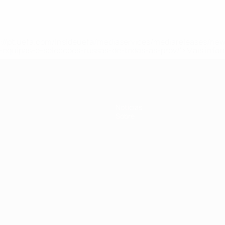
tps://pt.uefa.com/insideuefa/mediaservices/mediareleases/n
equipas-e-seleccoes-russas-de-todas-as-prov/'>Mais info
Notícias
Sobre
no
Português