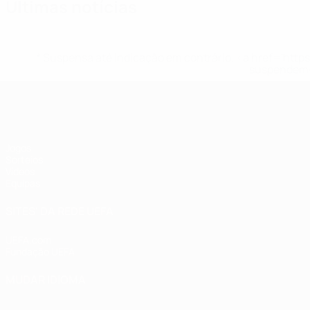
Últimas notícias
* Suspensa até indicação em contrário. <a href='ht
suspendem-
UEFA Sub-17
Jogos
Sorteios
Vídeos
Equipas
SITES' DA REDE UEFA
UEFA.com
Fundação UEFA
MUDAR IDIOMA
Português
English
Français
Deutsch
Русский
Español
Italia