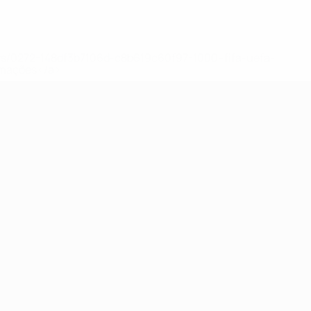
ews/0272-148df3b7106d-c8b619c60f97-1000--fifa-uefa-
rmações</a>