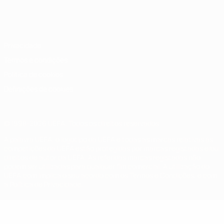
Português
English
Français
Deutsch
Русский
Español
Italiano
Português
Privacidade
Termos e condições
Política de cookies
Definições de cookies
© 1998-2026 UEFA. Todos os direitos reservados
A palavra UEFA, o logótipo da UEFA e todas as marcas relativas às
competições da UEFA estão protegidas por marcas registadas e/ou
direitos de autor da UEFA. As referidas marcas registadas não
podem ser utilizadas para qualquer fim comercial. A utilização do
UEFA.com implica o seu acordo com os Termos e Condições, e com
a Política de Privacidade.