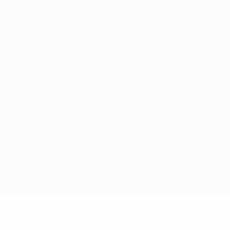
Fundação UEFA
MUDAR IDIOMA
Português
English
Français
Deutsch
Русский
Español
Italia
Privacidade
Termos e condições
Política de cookies
Definições de cookies
© 1998-2026 UEFA. Todos os direitos reservados
A palavra UEFA, o logótipo da UEFA e todas as marcas relativas às c
utilizadas para qualquer fim comercial. A utilização do UEFA.com imp