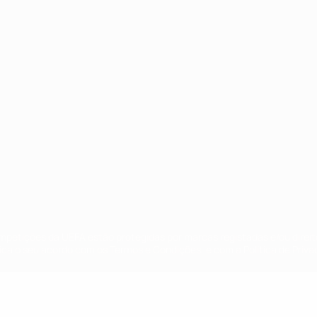
no
Português
ompetições da UEFA estão protegidas por marcas registadas e/ou direi
lica o seu acordo com os Termos e Condições, e com a Política de Priva