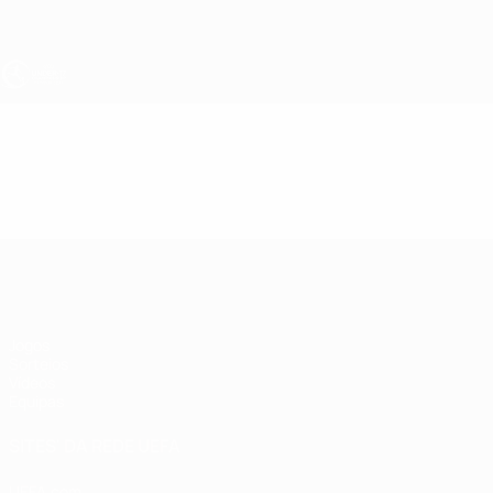
Saltar
para
o
conteúdo
principal
UEFA Sub-17
Vídeos
Resumos
UEFA Sub-17
Jogos
Sorteios
Vídeos
Equipas
SITES' DA REDE UEFA
UEFA.com