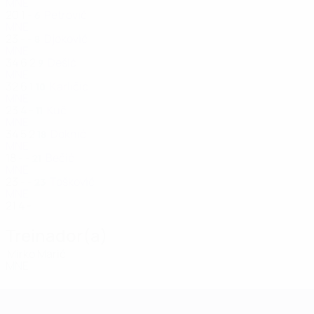
MNE
20
1
-
Petrović
6
MNE
23
-
-
Djoković
8
MNE
34
6
2
Dešić
9
MNE
32
6
1
Karličić
10
MNE
23
4
-
Kuč
11
MNE
34
5
2
Doknić
18
MNE
18
-
-
Bečić
21
MNE
23
-
-
Tošković
23
MNE
21
4
-
Treinador(a)
Mirko Marić
MNE
Qualificação Europeia Feminina