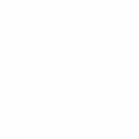
MNE
20
6
23
Krstović
12
MNE
23
1
-
Kalač
13
MNE
18
-
-
I. Orahovac
13
MNE
16
-
-
Defesas
Idade
MJ
G
Malesija
2
MNE
20
3
-
Popović
3
MNE
27
6
-
Šaranović
4
MNE
26
6
-
Sarić
14
MNE
22
-
-
Božić
15
MNE
29
6
-
Krstevska
16
MNE
19
-
-
Stanović
19
MNE
26
6
-
Janjušević
21