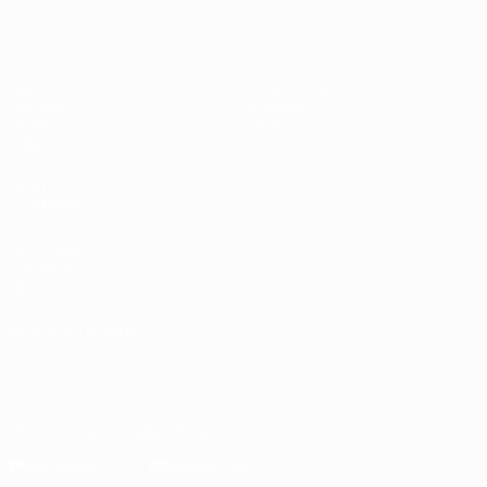
Jogos
Estatísticas
Sorteios
Equipas
Grupos
Notícias
Vídeos
Sobre
VISITE
TAMBÉM
UEFA.com
Fundação
UEFA
MUDAR IDIOMA
Português
English
Français
Deutsch
Русский
Español
Italiano
Português
Descarregue a app oficial