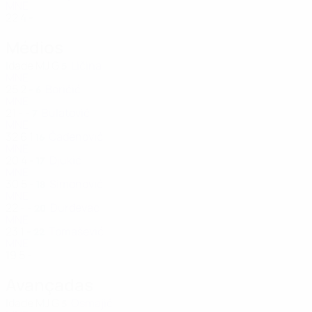
MNE
22
4
-
Médios
Idade
MJ
G
Ličina
5
MNE
25
2
-
Boričić
6
MNE
21
-
-
Bulatović
7
MNE
32
6
1
Čađenović
16
MNE
20
4
-
Djukić
17
MNE
30
5
-
Simonović
18
MNE
22
-
-
Đurđevac
20
MNE
23
1
-
Tomašević
22
MNE
19
5
-
Avançadas
Idade
MJ
G
Osmajić
5