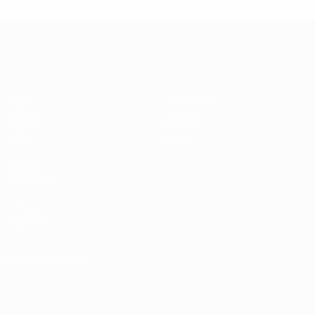
Qualificação Europeia Feminina
Jogos
Estatísticas
Sorteios
Equipas
Grupos
Notícias
Vídeos
Sobre
VISITE
TAMBÉM
UEFA.com
Fundação
UEFA
MUDAR IDIOMA
Português
English
Français
Deutsch
Русский
Español
Italiano
Português