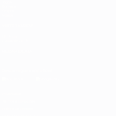
Jogos
Sorteios
Grupos
Vídeos
VISITE TAMBÉM
UEFA.com
Fundação UEFA
MUDAR IDIOMA
Português
English
Français
Deutsch
Русский
Español
Italia
Descarregue a app oficial
Privacidade
Termos e condições
Política de cookies