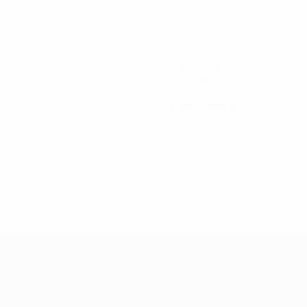
472
Minutos jogados
78,67 méd. por jogo
0
Cartões amarelos