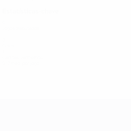
Estatísticas-chave
6
Jogos disputados
0
Golos
1
Cartões vermelhos
0,17 méd. por jogo
Qualificação Europeia Feminina